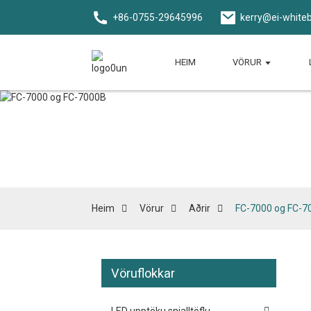
+86-0755-29645996
kerry@ei-white
HEIM
VÖRUR
Heim
Vörur
Aðrir
FC-7000 og FC-7
Vöruflokkar
LED upptöku snjalltöflu