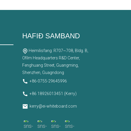
HAFIÐ SAMBAND
Heimilisfang: R707~708, Bldg. B,
Ofilm Headquarters R&D Center,
Fenghuang Street, Guangming,
Shenzhen, Guagndong
+86-0755-29645996
+86 18926013451 (Kerry)
kerry@ei-whiteboard.com