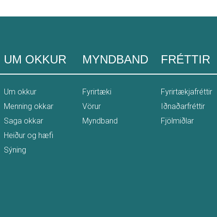
UM OKKUR
MYNDBAND
FRÉTTIR
Um okkur
Fyrirtæki
Fyrirtækjafréttir
Menning okkar
Vörur
Iðnaðarfréttir
Saga okkar
Myndband
Fjölmiðlar
Heiður og hæfi
Sýning