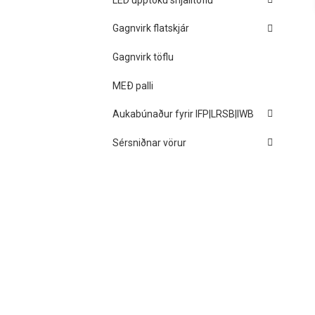
Gagnvirk flatskjár
Gagnvirk töflu
MEÐ palli
Aukabúnaður fyrir IFP|LRSB|IWB
Sérsniðnar vörur