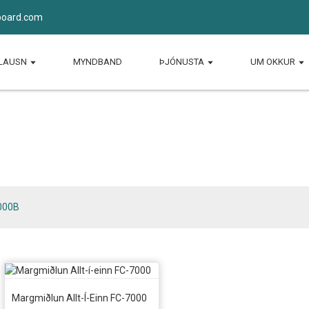
board.com
LAUSN
MYNDBAND
ÞJÓNUSTA
UM OKKUR
FC-7000 og FC-7000
000B
Margmiðlun Allt-Í-Einn FC-7000